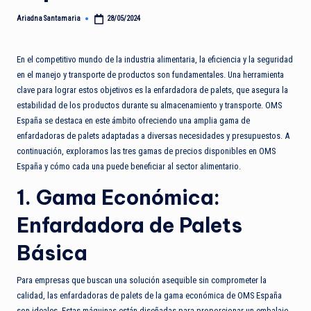
Ariadna Santamaria
28/05/2024
Publicado
por
En el competitivo mundo de la industria alimentaria, la eficiencia y la seguridad
en el manejo y transporte de productos son fundamentales. Una herramienta
clave para lograr estos objetivos es la enfardadora de palets, que asegura la
estabilidad de los productos durante su almacenamiento y transporte. OMS
España se destaca en este ámbito ofreciendo una amplia gama de
enfardadoras de palets adaptadas a diversas necesidades y presupuestos. A
continuación, exploramos las tres gamas de precios disponibles en OMS
España y cómo cada una puede beneficiar al sector alimentario.
1. Gama Económica:
Enfardadora de Palets
Básica
Para empresas que buscan una solución asequible sin comprometer la
calidad, las enfardadoras de palets de la gama económica de OMS España
son ideales. Estas máquinas están diseñadas para proporcionar un embalaje