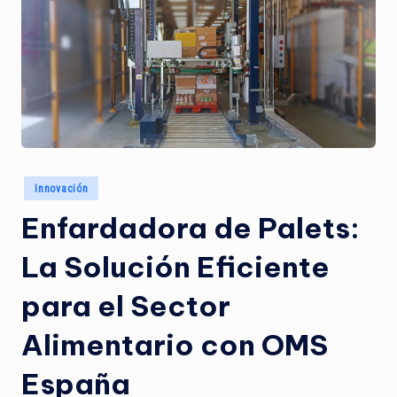
M
S
E
s
p
a
ñ
Publicado
Innovación
a
en
Enfardadora de Palets:
La Solución Eficiente
para el Sector
Alimentario con OMS
España