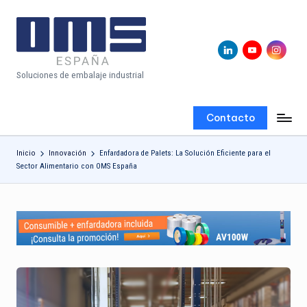
Saltar
al
Linkedin
Youtube
Instagram
B
contenido
Soluciones de embalaje industrial
l
o
Contacto
g
O
Inicio
Innovación
Enfardadora de Palets: La Solución Eficiente para el
Sector Alimentario con OMS España
fi
ci
al
d
e
O