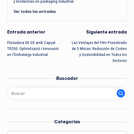
y tendencias en packaging industrial.
Ver todas las entradas
Navegación
Entrada anterior
Siguiente entrada
Fleixadora 06 GS amb Capçal
Las Ventajas del Film Preestirado
de
TR200: Optimització i Innovació
de 5 Micras: Reducción de Costes
en l’Embalatge Industrial
y Sostenibilidad en Todos los
entradas
Sectores
Buscador
Categorías
Categorías