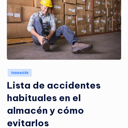
M
S
E
s
p
a
ñ
a
Publicado
Innovación
en
Lista de accidentes
habituales en el
almacén y cómo
evitarlos