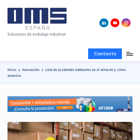
Saltar
al
Linkedin
Youtube
Instagram
B
contenido
Soluciones de embalaje industrial
l
o
Contacto
g
O
Inicio
Innovación
Lista de accidentes habituales en el almacén y cómo
evitarlos
fi
ci
al
d
e
O