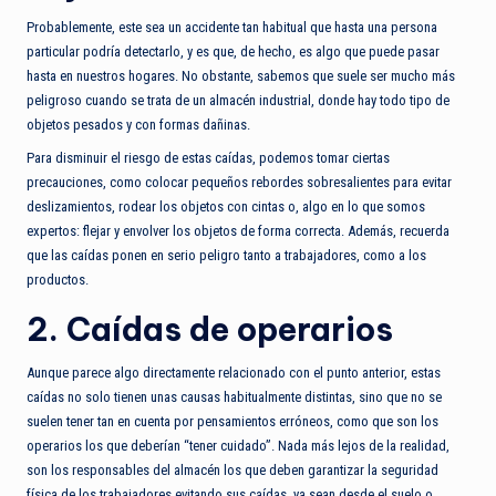
Probablemente, este sea un accidente tan habitual que hasta una persona
particular podría detectarlo, y es que, de hecho, es algo que puede pasar
hasta en nuestros hogares. No obstante, sabemos que suele ser mucho más
peligroso cuando se trata de un almacén industrial, donde hay todo tipo de
objetos pesados y con formas dañinas.
Para disminuir el riesgo de estas caídas, podemos tomar ciertas
precauciones, como colocar pequeños rebordes sobresalientes para evitar
deslizamientos, rodear los objetos con cintas o, algo en lo que somos
expertos: flejar y envolver los objetos de forma correcta. Además, recuerda
que las caídas ponen en serio peligro tanto a trabajadores, como a los
productos.
2. Caídas de operarios
Aunque parece algo directamente relacionado con el punto anterior, estas
caídas no solo tienen unas causas habitualmente distintas, sino que no se
suelen tener tan en cuenta por pensamientos erróneos, como que son los
operarios los que deberían “tener cuidado”. Nada más lejos de la realidad,
son los responsables del almacén los que deben garantizar la seguridad
física de los trabajadores evitando sus caídas, ya sean desde el suelo o